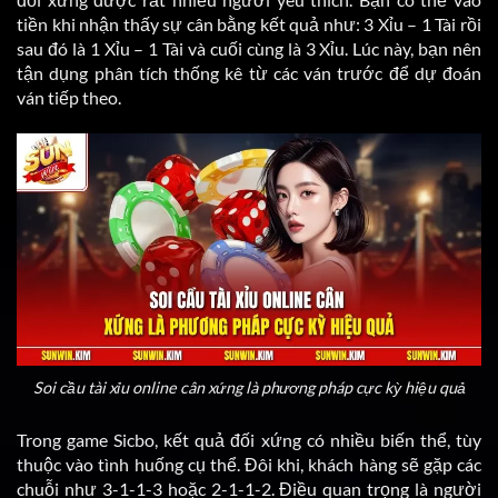
tiền khi nhận thấy sự cân bằng kết quả như: 3 Xỉu – 1 Tài rồi
sau đó là 1 Xỉu – 1 Tài và cuối cùng là 3 Xỉu. Lúc này, bạn nên
tận dụng phân tích thống kê từ các ván trước để dự đoán
ván tiếp theo.
Soi cầu tài xỉu online cân xứng là phương pháp cực kỳ hiệu quả
Trong game Sicbo, kết quả đối xứng có nhiều biến thể, tùy
thuộc vào tình huống cụ thể. Đôi khi, khách hàng sẽ gặp các
chuỗi như 3-1-1-3 hoặc 2-1-1-2. Điều quan trọng là người