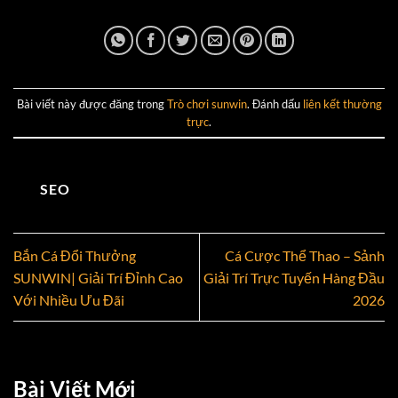
Bài viết này được đăng trong
Trò chơi sunwin
. Đánh dấu
liên kết thường
trực
.
SEO
Bắn Cá Đổi Thưởng
Cá Cược Thể Thao – Sảnh
SUNWIN| Giải Trí Đỉnh Cao
Giải Trí Trực Tuyến Hàng Đầu
Với Nhiều Ưu Đãi
2026
Bài Viết Mới