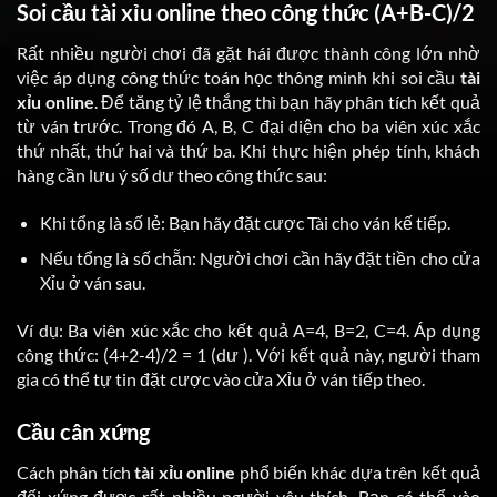
Soi cầu tài xỉu online theo công thức (A+B-C)/2
Rất nhiều người chơi đã gặt hái được thành công lớn nhờ
việc áp dụng công thức toán học thông minh khi soi cầu
tài
xỉu online
. Để tăng tỷ lệ thắng thì bạn hãy phân tích kết quả
từ ván trước. Trong đó A, B, C đại diện cho ba viên xúc xắc
thứ nhất, thứ hai và thứ ba. Khi thực hiện phép tính, khách
hàng cần lưu ý số dư theo công thức sau:
Khi tổng là số lẻ: Bạn hãy đặt cược Tài cho ván kế tiếp.
Nếu tổng là số chẵn: Người chơi cần hãy đặt tiền cho cửa
Xỉu ở ván sau.
Ví dụ: Ba viên xúc xắc cho kết quả A=4, B=2, C=4. Áp dụng
công thức: (4+2-4)/2 = 1 (dư ). Với kết quả này, người tham
gia có thể tự tin đặt cược vào cửa Xỉu ở ván tiếp theo.
Cầu cân xứng
Cách phân tích
tài xỉu online
phổ biến khác dựa trên kết quả
đối xứng được rất nhiều người yêu thích. Bạn có thể vào