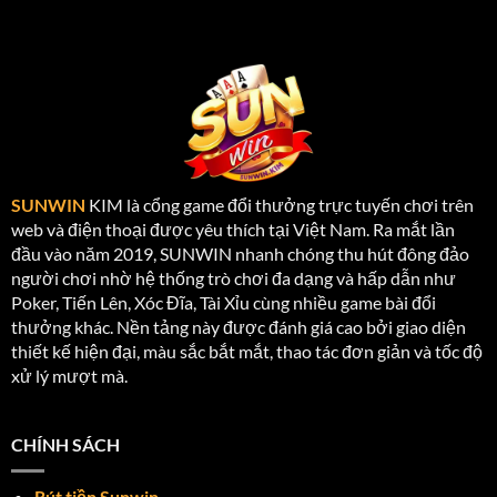
SUNWIN
KIM là cổng game đổi thưởng trực tuyến chơi trên
web và điện thoại được yêu thích tại Việt Nam. Ra mắt lần
đầu vào năm 2019, SUNWIN nhanh chóng thu hút đông đảo
người chơi nhờ hệ thống trò chơi đa dạng và hấp dẫn như
Poker, Tiến Lên, Xóc Đĩa, Tài Xỉu cùng nhiều game bài đổi
thưởng khác. Nền tảng này được đánh giá cao bởi giao diện
thiết kế hiện đại, màu sắc bắt mắt, thao tác đơn giản và tốc độ
xử lý mượt mà.
CHÍNH SÁCH
Rút tiền Sunwin