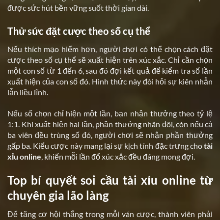
được sức hút bền vững suốt thời gian dài.
Thử sức đặt cược theo số cụ thể
Nếu thích mạo hiểm hơn, người chơi có thể chọn cách đặt
cược theo số cụ thể sẽ xuất hiện trên xúc xắc. Chỉ cần chọn
một con số từ 1 đến 6, sau đó đợi kết quả để kiểm tra số lần
xuất hiện của con số đó. Hình thức này đòi hỏi sự kiên nhẫn
lẫn liều lĩnh.
Nếu số chọn chỉ hiện một lần, bạn nhận thưởng theo tỷ lệ
1:1. Khi xuất hiện hai lần, phần thưởng nhân đôi, còn nếu cả
ba viên đều trùng số đó, người chơi sẽ nhận phần thưởng
gấp ba. Kiểu cược này mang lại sự kịch tính đặc trưng cho
tài
xỉu online
, khiến mỗi lần đổ xúc xắc đều đáng mong đợi.
Top bí quyết soi cầu tài xỉu online từ
chuyên gia lão làng
Để tăng cơ hội thắng trong mỗi ván cược, thành viên phải