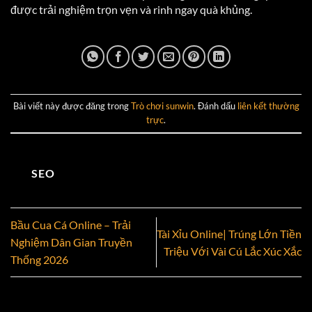
được trải nghiệm trọn vẹn và rinh ngay quà khủng.
Bài viết này được đăng trong
Trò chơi sunwin
. Đánh dấu
liên kết thường
trực
.
SEO
Bầu Cua Cá Online – Trải
Tài Xỉu Online| Trúng Lớn Tiền
Nghiệm Dân Gian Truyền
Triệu Với Vài Cú Lắc Xúc Xắc
Thống 2026