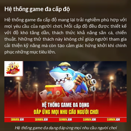
Hệ thống game đa cấp độ
Hệ thống game đa cấp độ mang lại trải nghiệm phù hợp với
mọi yêu cầu của người chơi. Mỗi cấp độ đều được thiết kế
với độ khó tăng dần, thách thức khả năng săn cá, chiến
thuật. Những thử thách này không chỉ giúp người tham gia
cải thiện kỹ năng mà còn tạo cảm giác hứng khởi khi chinh
phục những mục tiêu lớn.
Hệ thống game đa dạng đáp ứng mọi nhu cầu người chơi