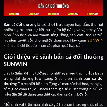
Bắn cá đổi thưởng
là trò chơi trực tuyến hấp dẫn, thu hút
nhiều người nhờ sự kết hợp giữa kỹ năng và vận may. Với
hình ảnh đẹp và âm thanh sống động, sân chơi tạo ra trải
nghiệm tuyệt vời cho người tham gia. Hãy cùng
SUNWIN
khám phá chi tiết để nhận các phần quà hấp dẫn.
Giới thiệu về sảnh bắn cá đổi thưởng
SUNWIN
Đây là điểm đến lý tưởng cho những ai yêu thích việc săn cá
trong đại dương tươi sáng. Giao diện sảnh
bắn cá đổi
thưởng
được thiết kế sinh động và màu sắc hài hòa, mang lại
cảm giác chân thực. Khách tham gia sẽ được trang bị vũ khí
hiện đại để dễ dàng tiêu diệt các đàn cá đang bơi lội.
Mỗi sinh vật trên màn hình có giá trị phần thưởng khác nhau