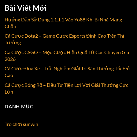
Bài Viết Mới
Hướng Dẫn Sử Dụng 1.1.1.1 Vào Yo88 Khi Bị Nhà Mạng
Chặn
Cá Cược Dota2 – Game Cược Esports Đỉnh Cao Trên Thị
Trường
Cá Cược CSGO – Mẹo Cược Hiệu Quả Từ Các Chuyên Gia
2026
Cá Cược Đua Xe – Trải Nghiệm Giải Trí Săn Thưởng Tốc Độ
Cao
Cá Cược Bóng Rổ – Đầu Tư Tiện Lợi Với Giải Thưởng Cực
Lớn
DANH MỤC
Trò chơi sunwin