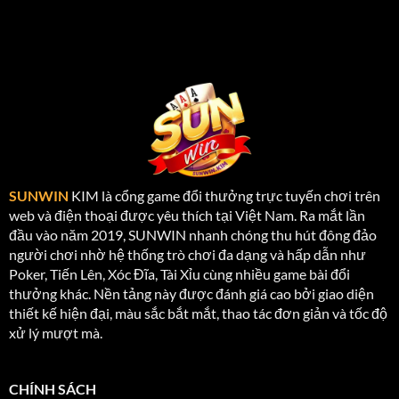
SUNWIN
KIM là cổng game đổi thưởng trực tuyến chơi trên
web và điện thoại được yêu thích tại Việt Nam. Ra mắt lần
đầu vào năm 2019, SUNWIN nhanh chóng thu hút đông đảo
người chơi nhờ hệ thống trò chơi đa dạng và hấp dẫn như
Poker, Tiến Lên, Xóc Đĩa, Tài Xỉu cùng nhiều game bài đổi
thưởng khác. Nền tảng này được đánh giá cao bởi giao diện
thiết kế hiện đại, màu sắc bắt mắt, thao tác đơn giản và tốc độ
xử lý mượt mà.
CHÍNH SÁCH