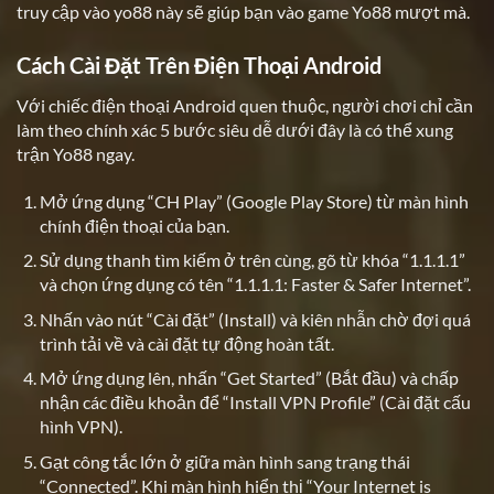
truy cập vào yo88 này sẽ giúp bạn vào game Yo88 mượt mà.
Cách Cài Đặt Trên Điện Thoại Android
Với chiếc điện thoại Android quen thuộc, người chơi chỉ cần
làm theo chính xác 5 bước siêu dễ dưới đây là có thể xung
trận Yo88 ngay.
Mở ứng dụng “CH Play” (Google Play Store) từ màn hình
chính điện thoại của bạn.
Sử dụng thanh tìm kiếm ở trên cùng, gõ từ khóa “1.1.1.1”
và chọn ứng dụng có tên “1.1.1.1: Faster & Safer Internet”.
Nhấn vào nút “Cài đặt” (Install) và kiên nhẫn chờ đợi quá
trình tải về và cài đặt tự động hoàn tất.
Mở ứng dụng lên, nhấn “Get Started” (Bắt đầu) và chấp
nhận các điều khoản để “Install VPN Profile” (Cài đặt cấu
hình VPN).
Gạt công tắc lớn ở giữa màn hình sang trạng thái
“Connected”. Khi màn hình hiển thị “Your Internet is