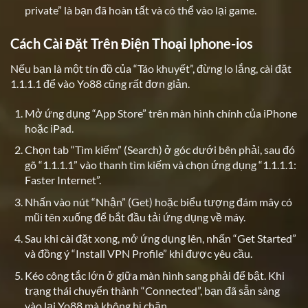
private” là bạn đã hoàn tất và có thể vào lại game.
Cách Cài Đặt Trên Điện Thoại Iphone-ios
Nếu bạn là một tín đồ của “Táo khuyết”, đừng lo lắng, cài đặt
1.1.1.1 để vào Yo88 cũng rất đơn giản.
Mở ứng dụng “App Store” trên màn hình chính của iPhone
hoặc iPad.
Chọn tab “Tìm kiếm” (Search) ở góc dưới bên phải, sau đó
gõ “1.1.1.1” vào thanh tìm kiếm và chọn ứng dụng “1.1.1.1:
Faster Internet”.
Nhấn vào nút “Nhận” (Get) hoặc biểu tượng đám mây có
mũi tên xuống để bắt đầu tải ứng dụng về máy.
Sau khi cài đặt xong, mở ứng dụng lên, nhấn “Get Started”
và đồng ý “Install VPN Profile” khi được yêu cầu.
Kéo công tắc lớn ở giữa màn hình sang phải để bật. Khi
trạng thái chuyển thành “Connected”, bạn đã sẵn sàng
vào lại Yo88 mà không bị chặn.