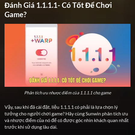
Đánh Giá 1.1.1.1- Có Tốt Để Chơi
Game?
Phân tích ưu nhược điểm của 1.1.1.1 cho game
Vậy, sau khi đã cài đặt, liệu 1.1.1.1 có phải là lựa chọn lý
tưởng cho người chơi game? Hãy cùng Sunwin phân tích ưu
và nhược điểm của nó để có được góc nhìn khách quan nhất
trước khi sử dụng lâu dài.