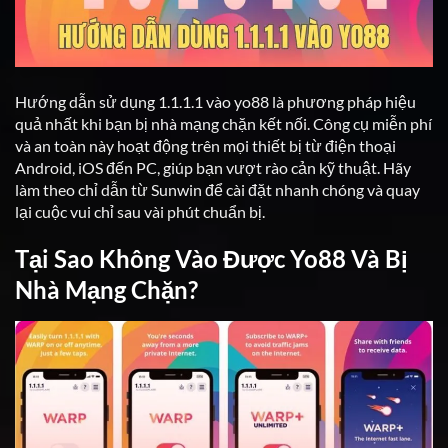
Hướng dẫn sử dụng 1.1.1.1 vào yo88 là phương pháp hiệu
quả nhất khi bạn bị nhà mạng chặn kết nối. Công cụ miễn phí
và an toàn này hoạt động trên mọi thiết bị từ điện thoại
Android, iOS đến PC, giúp bạn vượt rào cản kỹ thuật. Hãy
làm theo chỉ dẫn từ Sunwin để cài đặt nhanh chóng và quay
lại cuộc vui chỉ sau vài phút chuẩn bị.
Tại Sao Không Vào Được Yo88 Và Bị
Nhà Mạng Chặn?