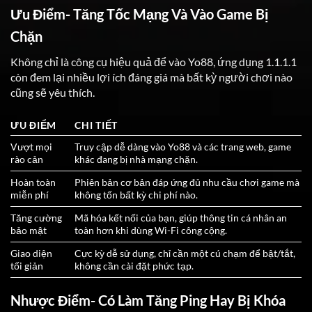
Ưu Điểm- Tăng Tốc Mạng Và Vào Game Bị
Chặn
Không chỉ là công cụ hiệu quả để vào Yo88, ứng dụng 1.1.1.1
còn đem lại nhiều lợi ích đáng giá mà bất kỳ người chơi nào
cũng sẽ yêu thích.
ƯU ĐIỂM
CHI TIẾT
Vượt mọi
Truy cập dễ dàng vào Yo88 và các trang web, game
rào cản
khác đang bị nhà mạng chặn.
Hoàn toàn
Phiên bản cơ bản đáp ứng đủ nhu cầu chơi game mà
miễn phí
không tốn bất kỳ chi phí nào.
Tăng cường
Mã hóa kết nối của bạn, giúp thông tin cá nhân an
bảo mật
toàn hơn khi dùng Wi-Fi công cộng.
Giao diện
Cực kỳ dễ sử dụng, chỉ cần một cú chạm để bật/tắt,
tối giản
không cần cài đặt phức tạp.
Nhược Điểm- Có Làm Tăng Ping Hay Bị Khóa