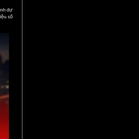
ịnh dự
iệu số