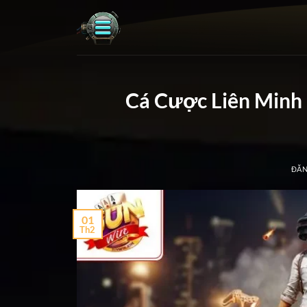
Bỏ
qua
nội
dung
Cá Cược Liên Minh 
ĐĂN
01
Th2