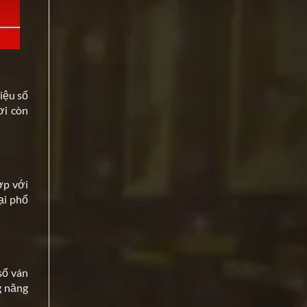
iệu số
ơi còn
ợp với
ại phổ
số ván
g năng