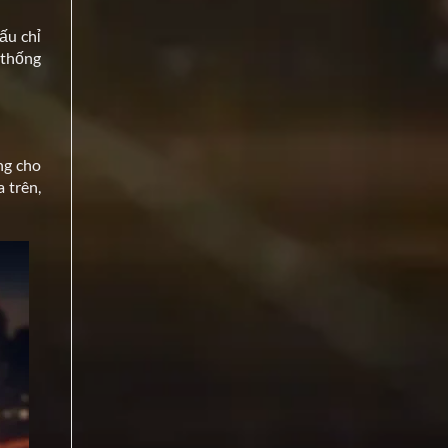
ấu chỉ
u thống
ng cho
 trên,