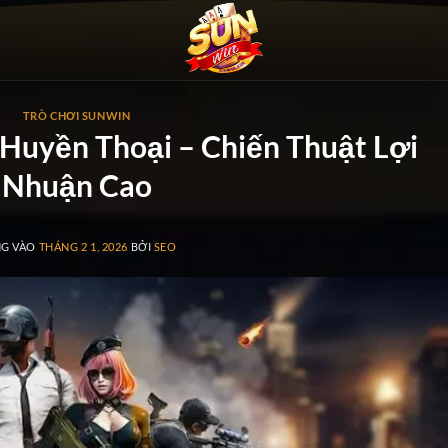
TRÒ CHƠI SUNWIN
Huyền Thoại – Chiến Thuật Lợi
Nhuận Cao
G VÀO
THÁNG 2 1, 2026
BỞI
SEO