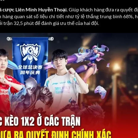
á cược Liên Minh Huyền Thoại.
Giúp khách hàng đưa ra quyết đ
hàng quan sát số liệu chi tiết như tỷ lệ thắng trung bình 68%, h
 trận 32,5 phút để đánh giá ưu thế của hai đội.