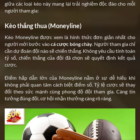
giữa các loại kèo này mang lại trải nghiệm độc đáo cho mỗi
người tham gia:
Kèo thắng thua (Moneyline)
Kèo Moneyline được xem là hình thức đơn giản nhất cho
người mới bước vào
cá cược bóng chày
. Người tham gia chỉ
cần dự đoán đội nào sẽ chiến thắng. Không yêu cầu tính toán
tỷ số, chiến thắng của đội đã chọn sẽ quyết định kết quả
cược.
Điểm hấp dẫn lớn của Moneyline nằm ở sự dễ hiểu khi
không phải quan tâm cách biệt điểm số. Tỷ lệ cược sẽ thay
đổi theo sức mạnh cùng phong độ đội tham gia. Càng tin
tưởng đúng đội, cơ hội nhận thưởng càng rõ ràng.