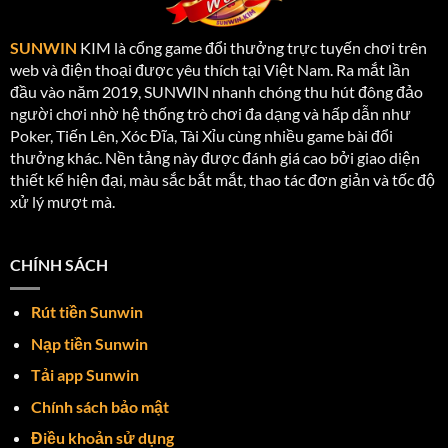
SUNWIN
KIM là cổng game đổi thưởng trực tuyến chơi trên
web và điện thoại được yêu thích tại Việt Nam. Ra mắt lần
đầu vào năm 2019, SUNWIN nhanh chóng thu hút đông đảo
người chơi nhờ hệ thống trò chơi đa dạng và hấp dẫn như
Poker, Tiến Lên, Xóc Đĩa, Tài Xỉu cùng nhiều game bài đổi
thưởng khác. Nền tảng này được đánh giá cao bởi giao diện
thiết kế hiện đại, màu sắc bắt mắt, thao tác đơn giản và tốc độ
xử lý mượt mà.
CHÍNH SÁCH
Rút tiền Sunwin
Nạp tiền Sunwin
Tải app Sunwin
Chính sách bảo mật
Điều khoản sử dụng