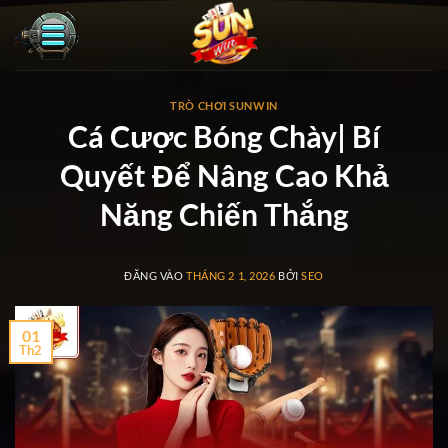
Bỏ
qua
nội
dung
TRÒ CHƠI SUNWIN
Cá Cược Bóng Chày| Bí
Quyết Để Nâng Cao Khả
Năng Chiến Thắng
ĐĂNG VÀO
THÁNG 2 1, 2026
BỞI
SEO
01
Th2