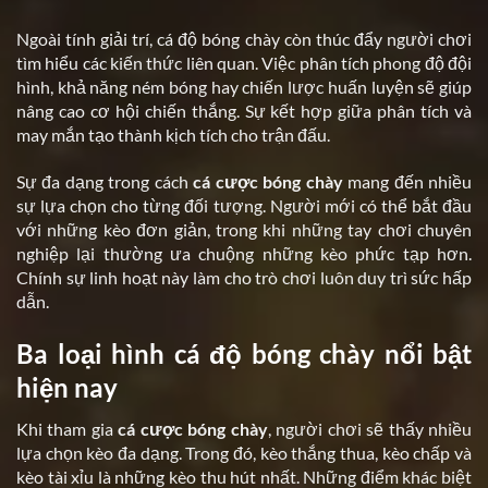
Ngoài tính giải trí, cá độ bóng chày còn thúc đẩy người chơi
tìm hiểu các kiến thức liên quan. Việc phân tích phong độ đội
hình, khả năng ném bóng hay chiến lược huấn luyện sẽ giúp
nâng cao cơ hội chiến thắng. Sự kết hợp giữa phân tích và
may mắn tạo thành kịch tích cho trận đấu.
Sự đa dạng trong cách
cá cược bóng chày
mang đến nhiều
sự lựa chọn cho từng đối tượng. Người mới có thể bắt đầu
với những kèo đơn giản, trong khi những tay chơi chuyên
nghiệp lại thường ưa chuộng những kèo phức tạp hơn.
Chính sự linh hoạt này làm cho trò chơi luôn duy trì sức hấp
dẫn.
Ba loại hình cá độ bóng chày nổi bật
hiện nay
Khi tham gia
cá cược bóng chày
, người chơi sẽ thấy nhiều
lựa chọn kèo đa dạng. Trong đó, kèo thắng thua, kèo chấp và
kèo tài xỉu là những kèo thu hút nhất. Những điểm khác biệt