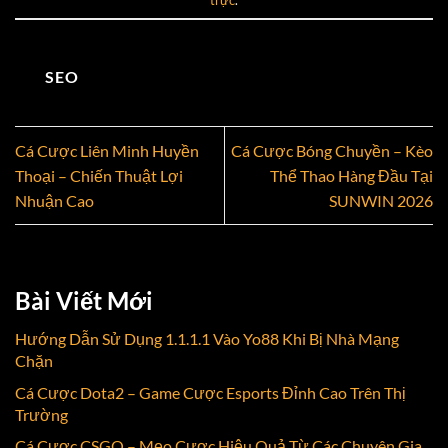
trực
.
SEO
Cá Cược Liên Minh Huyền
Cá Cược Bóng Chuyền – Kèo
Thoại – Chiến Thuật Lợi
Thể Thao Hàng Đầu Tại
Nhuận Cao
SUNWIN 2026
Bài Viết Mới
Hướng Dẫn Sử Dụng 1.1.1.1 Vào Yo88 Khi Bị Nhà Mạng
Chặn
Cá Cược Dota2 – Game Cược Esports Đỉnh Cao Trên Thị
Trường
Cá Cược CSGO – Mẹo Cược Hiệu Quả Từ Các Chuyên Gia