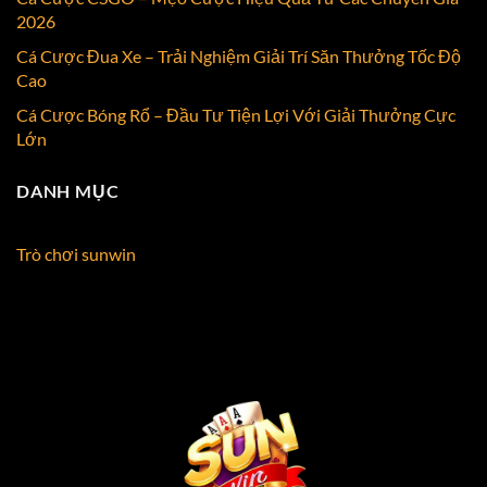
2026
Cá Cược Đua Xe – Trải Nghiệm Giải Trí Săn Thưởng Tốc Độ
Cao
Cá Cược Bóng Rổ – Đầu Tư Tiện Lợi Với Giải Thưởng Cực
Lớn
DANH MỤC
Trò chơi sunwin