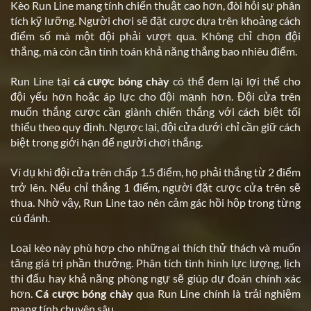
Kèo Run Line mang tính chiến thuật cao hơn, đòi hỏi sự phân
tích kỹ lưỡng. Người chơi sẽ đặt cược dựa trên khoảng cách
điểm số mà một đội phải vượt qua. Không chỉ chọn đội
thắng, mà còn cần tính toán khả năng thắng bao nhiêu điểm.
Run Line tại
cá cược bóng chày
có thể đem lại lợi thế cho
đội yếu hơn hoặc áp lực cho đội mạnh hơn. Đội cửa trên
muốn thắng cược cần giành chiến thắng với cách biệt tối
thiểu theo quy định. Ngược lại, đội cửa dưới chỉ cần giữ cách
biệt trong giới hạn để người chơi thắng.
Ví dụ khi đội cửa trên chấp 1.5 điểm, họ phải thắng từ 2 điểm
trở lên. Nếu chỉ thắng 1 điểm, người đặt cược cửa trên sẽ
thua. Nhờ vậy, Run Line tạo nên cảm gác hồi hộp trong từng
cú đánh.
Loại kèo này phù hợp cho những ai thích thử thách và muốn
tăng giá trị phần thưởng. Phân tích tình hình lực lượng, lịch
thi đấu hay khả năng phòng ngự sẽ giúp dự đoán chính xác
hơn.
Cá cược bóng chày
qua Run Line chính là trải nghiệm
mang tính chuyên sâu.