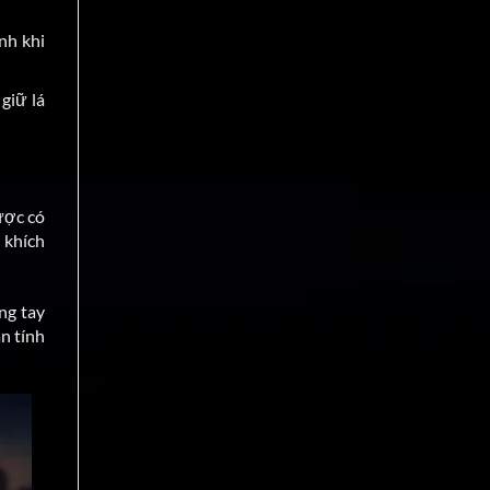
ịnh khi
giữ lá
ược có
 khích
ng tay
n tính