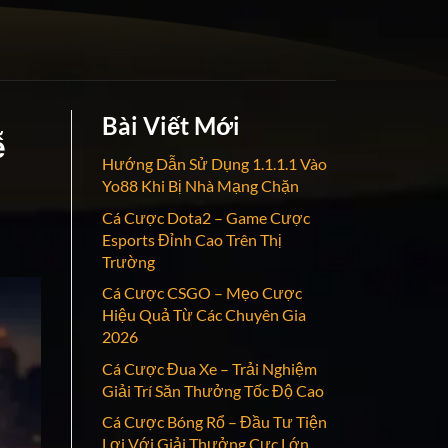
Bài Viết Mới
ễ
Hướng Dẫn Sử Dụng 1.1.1.1 Vào
Yo88 Khi Bị Nhà Mạng Chặn
Cá Cược Dota2 – Game Cược
Esports Đỉnh Cao Trên Thị
Trường
Cá Cược CSGO – Mẹo Cược
Hiệu Quả Từ Các Chuyên Gia
2026
Cá Cược Đua Xe – Trải Nghiệm
Giải Trí Săn Thưởng Tốc Độ Cao
Cá Cược Bóng Rổ – Đầu Tư Tiện
Lợi Với Giải Thưởng Cực Lớn