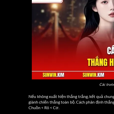
Các trườ
Nếu không xuất hiện thắng trắng, kết quả chun
giành chiến thắng toàn bộ. Cách phân định thắng 
Chuồn < Rô < Cơ.