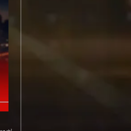
ng chỉ