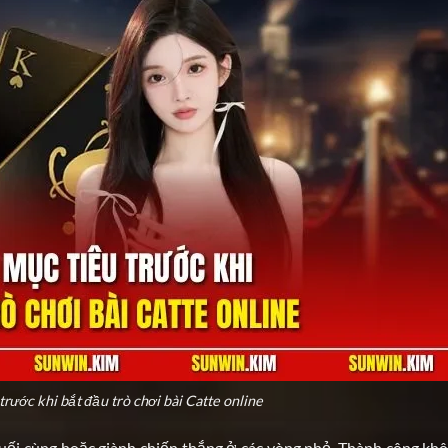
trước khi bắt đầu trò chơi bài Catte online
 cuối cùng hoặc giành chiến thắng ở các vòng nhỏ. Thành công khô