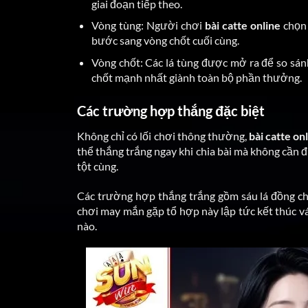
giai đoạn tiếp theo.
Vòng tùng: Người chơi
bài catte online
chọn 
bước sang vòng chốt cuối cùng.
Vòng chốt: Các lá tùng được mở ra để so sánh,
chốt mạnh nhất giành toàn bộ phần thưởng.
Các trường hợp thắng đặc biệt
Không chỉ có lối chơi thông thường,
bài catte on
thể thắng trắng ngay khi chia bài mà không cần đ
tột cùng.
Các trường hợp thắng trắng gồm sáu lá đồng chấ
chơi may mắn gặp tổ hợp này lập tức kết thúc v
nào.