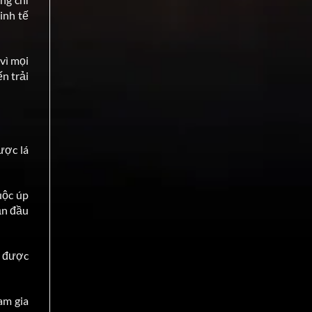
inh tế
vì mọi
n trải
ược lá
uộc úp
dẫn đầu
u được
am gia