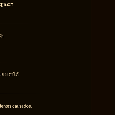
្ហានេះ។
다.
ของเราได้
nientes causados.