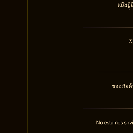
យើងខ្ញ
저
ขออภัยด้
No estamos sirvi