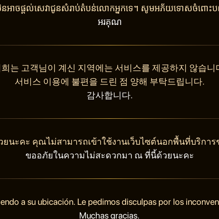
ុំមិនអាចផ្តល់សេវាជូនសំរាប់តំបន់លោកអ្នកទេ។ សូមអភ័យទោសចំពោះបញ
អរគុណ
희는 고객님이 계신 지역에는 서비스를 제공하지 않습니
서비스 이용에 불편을 드린 점 양해 부탁드립니다.
감사합니다.
วยนะคะ คุณไม่สามารถเข้าใช้งานเว็บไซต์นอกพื้นที่บริการ
ขออภัยในความไม่สะดวกมา ณ ที่นี้ด้วยนะคะ
endo a su ubicación. Le pedimos disculpas por los inconve
Muchas gracias.