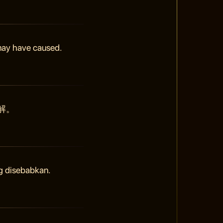
 may have caused.
解。
g disebabkan.