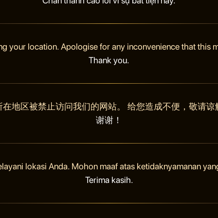
Chân thành cáo lỗi vì sự bất tiện này.
ng your location. Apologise for any inconvenience that this
Thank you.
所在地区被禁止访问我们的网站。 给您造成不便，敬请谅
谢谢！
elayani lokasi Anda. Mohon maaf atas ketidaknyamanan yan
Terima kasih.